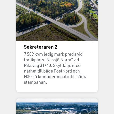
Sekreteraren 2
7 589 kvm ledig mark precis vid
trafikplats ”Nässjö Norra” vid
Riksväg 31/40. Skyltläge med
närhet till både PostNord och
Nässjö kombiterminal intill södra
stambanan.