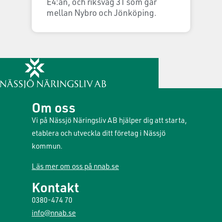
E4:an, och riksväg 31 som går
mellan Nybro och Jönköping.
Om oss
Vi på Nässjö Näringsliv AB hjälper dig att starta,
etablera och utveckla ditt företag i Nässjö
kommun.
Läs mer om oss på nnab.se
Kontakt
0380-474 70
info@nnab.se