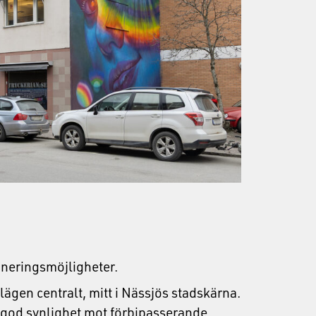
oneringsmöjligheter.
ägen centralt, mitt i Nässjös stadskärna.
t god synlighet mot förbipasserande