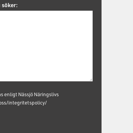
u söker:
 enligt Nässjö Näringslivs
ss/integritetspolicy/