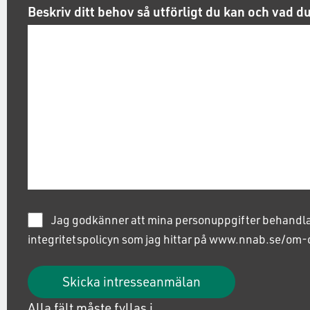
Beskriv ditt behov så utförligt du kan och vad d
Jag godkänner att mina personuppgifter behandlas
integritetspolicyn som jag hittar på www.nnab.se/om-o
Skicka intresseanmälan
Alla fält måste fyllas i.